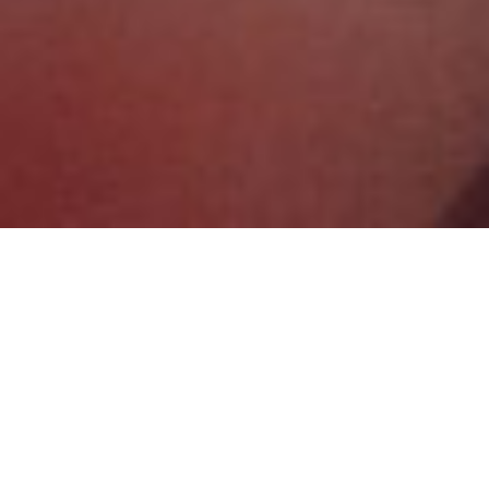
Meilensteine
Mit unserer über 30-jährigen Erfahrung wissen wir worauf
es ankommt und bieten Ihnen auf Ihre Bedürfnisse
zugeschnittene Lösungen und ein einmaliges Know-How.
Bei uns können Sie sich sicher sein: Wir haben schon so
manches Ding gedreht!